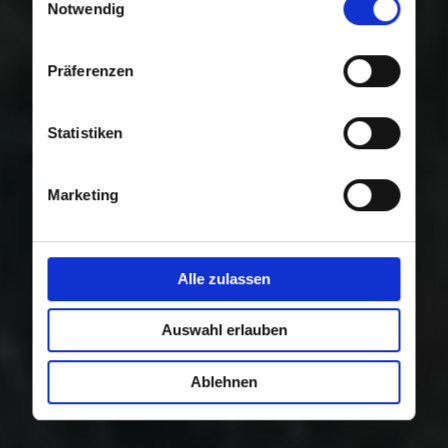
Nutzung der Dienste gesammelt haben.
Notwendig
Präferenzen
Statistiken
Marketing
Alle zulassen
Auswahl erlauben
Ablehnen