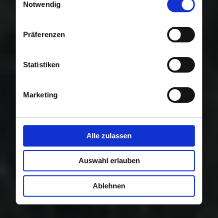
Nutzung der Dienste gesammelt haben.
Notwendig
Präferenzen
Statistiken
Marketing
Alle zulassen
Auswahl erlauben
Ablehnen