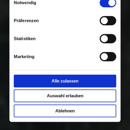
Nutzung der Dienste gesammelt haben.
Notwendig
Präferenzen
Statistiken
Marketing
Alle zulassen
Auswahl erlauben
Ablehnen