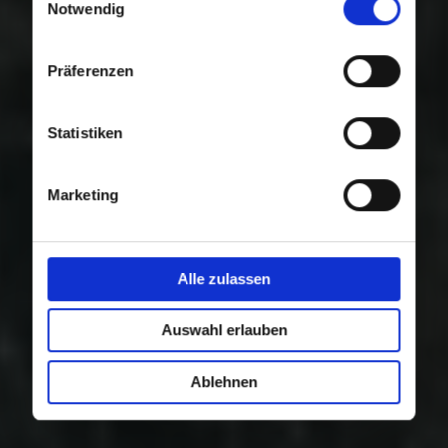
Nutzung der Dienste gesammelt haben.
Notwendig
Präferenzen
Statistiken
Marketing
Alle zulassen
Auswahl erlauben
Ablehnen