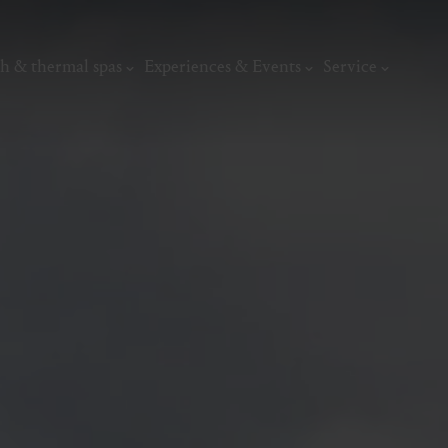
h & thermal spas
Experiences & Events
Service
thermal
Wellness & relaxation
Art, culture &