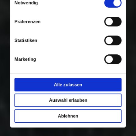
Nutzung der Dienste gesammelt haben.
Notwendig
Präferenzen
Statistiken
Marketing
Alle zulassen
Auswahl erlauben
Ablehnen