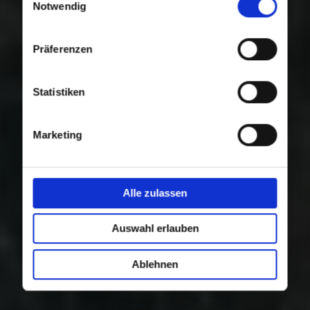
Nutzung der Dienste gesammelt haben.
Notwendig
Präferenzen
Statistiken
Marketing
Alle zulassen
Auswahl erlauben
Ablehnen