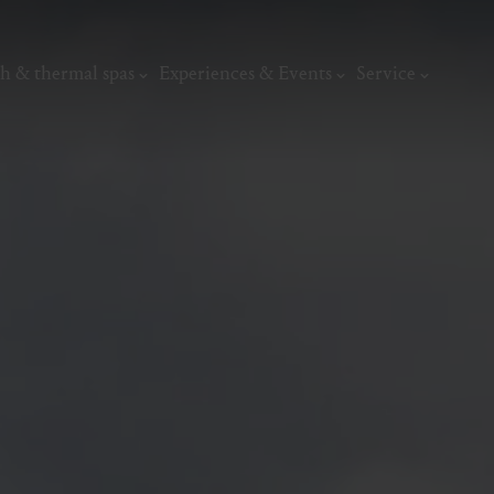
h & thermal spas
Experiences & Events
Service
thermal
Wellness & relaxation
Art, culture &