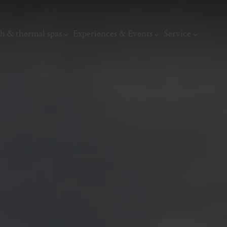
h & thermal spas
Experiences & Events
Service
thermal
Wellness & relaxation
Art, culture &