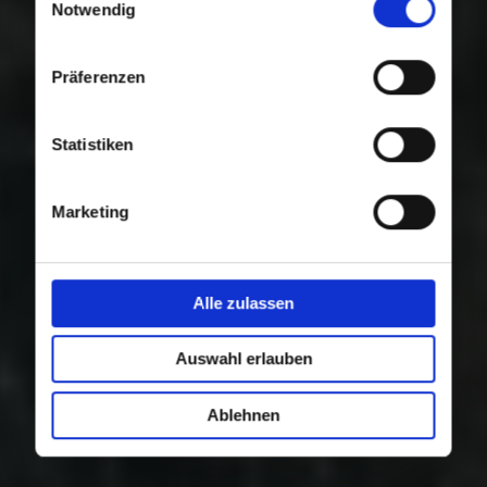
Nutzung der Dienste gesammelt haben.
Notwendig
Präferenzen
Statistiken
Marketing
Alle zulassen
Auswahl erlauben
Ablehnen