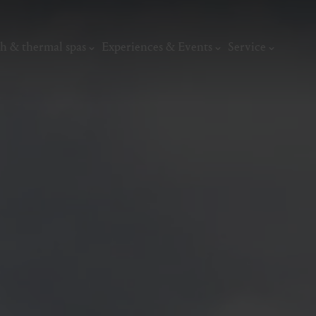
h & thermal spas
Experiences & Events
Service
thermal
Wellness & relaxation
Art, culture &