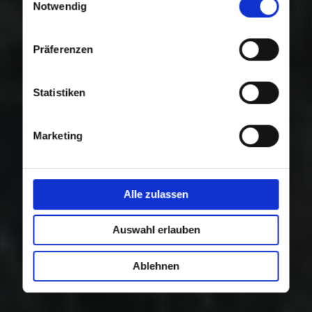
Nutzung der Dienste gesammelt haben.
Notwendig
Präferenzen
Statistiken
Marketing
Alle zulassen
Auswahl erlauben
Ablehnen