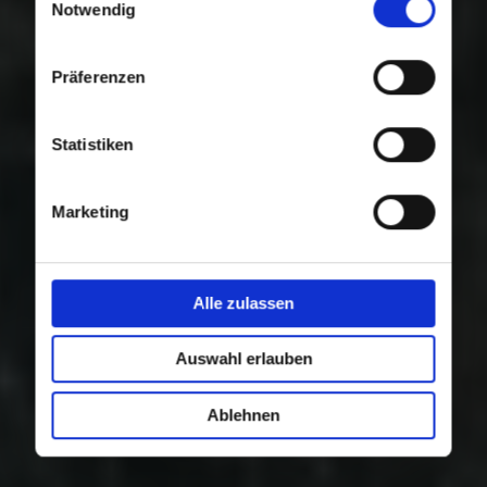
Nutzung der Dienste gesammelt haben.
Notwendig
Präferenzen
Statistiken
Marketing
Alle zulassen
Auswahl erlauben
Ablehnen