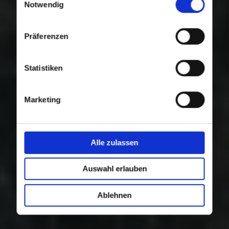
Nutzung der Dienste gesammelt haben.
Notwendig
Präferenzen
Statistiken
Marketing
Alle zulassen
Auswahl erlauben
Ablehnen