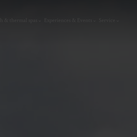
h & thermal spas
Experiences & Events
Service
thermal
Wellness & relaxation
Art, culture &