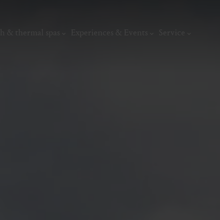
h & thermal spas
Experiences & Events
Service
thermal
Wellness & relaxation
Art, culture &