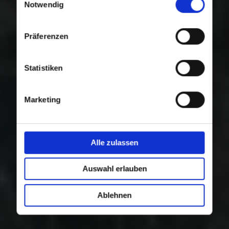
Nutzung der Dienste gesammelt haben.
Notwendig
Präferenzen
Statistiken
Marketing
Alle zulassen
Auswahl erlauben
Ablehnen