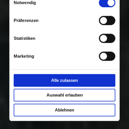
Nutzung der Dienste gesammelt haben.
Notwendig
Präferenzen
Statistiken
Marketing
Alle zulassen
Auswahl erlauben
Ablehnen