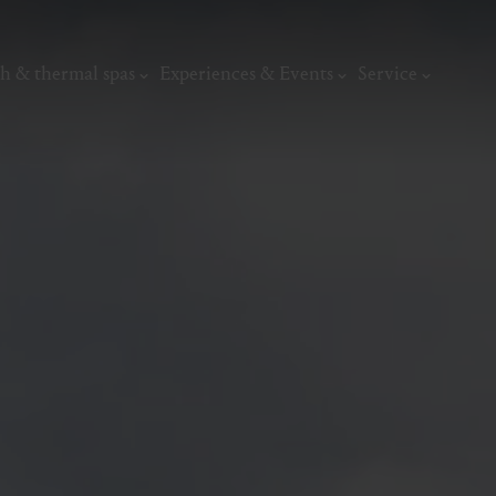
h & thermal spas
Experiences & Events
Service
thermal
Wellness & relaxation
Art, culture &