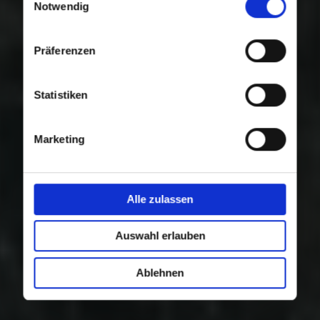
Nutzung der Dienste gesammelt haben.
Notwendig
Präferenzen
Statistiken
Marketing
Alle zulassen
Auswahl erlauben
Ablehnen