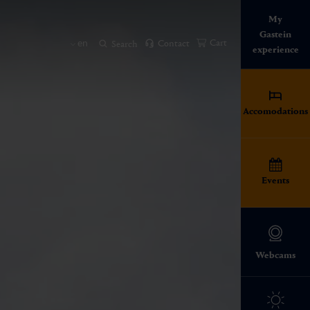
My
Gastein
en
Cart
Contact
Search
experience
Accomodations
Events
Webcams
The Gastein Valley
Thermal baths in the
All events in Gastein
huts in Gastein
 tradition
Family time
Hiking
Gastein Valley
Four seasons. An impressive
A variety of events between
Regional specialties that make
Gentle alpine meadows, rugged