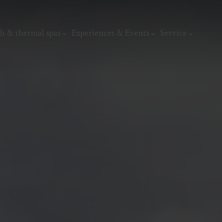
h & thermal spas
Experiences & Events
Service
thermal
Wellness & relaxation
Art, culture &