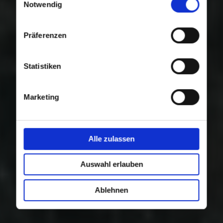
Nutzung der Dienste gesammelt haben.
Notwendig
Präferenzen
Statistiken
Marketing
Alle zulassen
Auswahl erlauben
Ablehnen