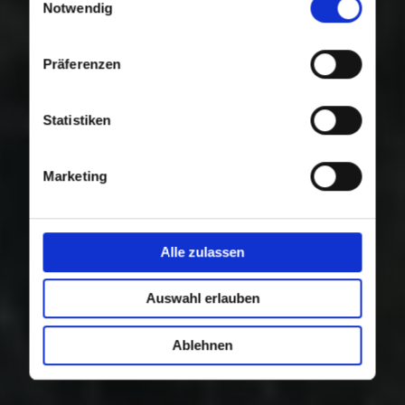
Nutzung der Dienste gesammelt haben.
Notwendig
Präferenzen
Statistiken
Marketing
Alle zulassen
Auswahl erlauben
Ablehnen