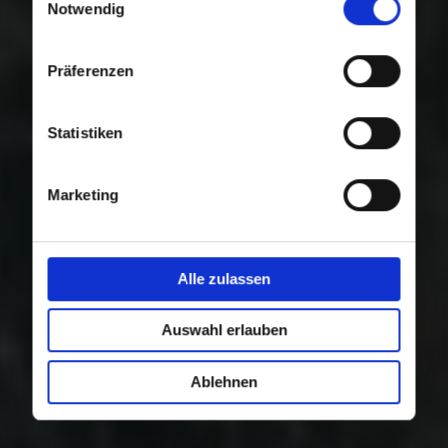
Nutzung der Dienste gesammelt haben.
Notwendig
Präferenzen
Statistiken
Marketing
Alle zulassen
Auswahl erlauben
Ablehnen