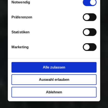
Nutzung der Dienste gesammelt haben.
Notwendig
Präferenzen
Statistiken
Marketing
Alle zulassen
Auswahl erlauben
Ablehnen