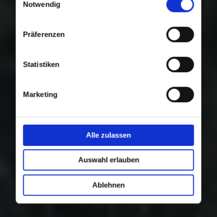
Nutzung der Dienste gesammelt haben.
Notwendig
Präferenzen
Statistiken
Marketing
Alle zulassen
Auswahl erlauben
Ablehnen