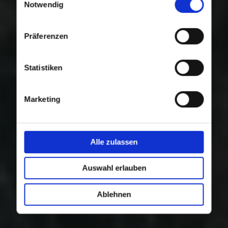
Nutzung der Dienste gesammelt haben.
Notwendig
Präferenzen
Statistiken
Marketing
Alle zulassen
Auswahl erlauben
Ablehnen