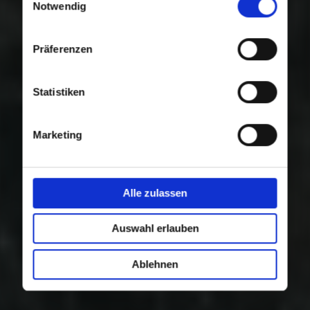
Nutzung der Dienste gesammelt haben.
Notwendig
Präferenzen
Statistiken
Marketing
Alle zulassen
Auswahl erlauben
Ablehnen