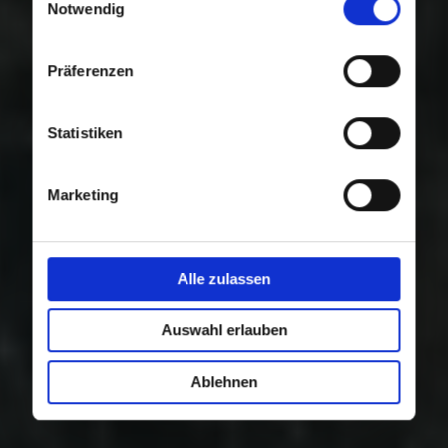
Nutzung der Dienste gesammelt haben.
Notwendig
Präferenzen
Statistiken
Marketing
Alle zulassen
Auswahl erlauben
Ablehnen