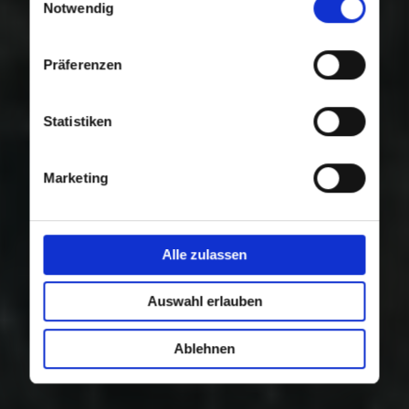
Nutzung der Dienste gesammelt haben.
Notwendig
Präferenzen
Statistiken
Marketing
Alle zulassen
Auswahl erlauben
Ablehnen