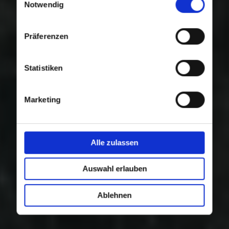
Nutzung der Dienste gesammelt haben.
Notwendig
Präferenzen
Statistiken
Marketing
Alle zulassen
Auswahl erlauben
Ablehnen