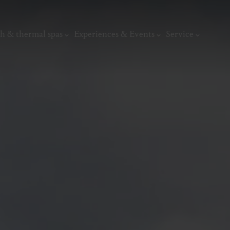
h & thermal spas
Experiences & Events
Service
thermal
Wellness & relaxation
Art, culture &