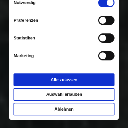
Nutzung der Dienste gesammelt haben.
Notwendig
Präferenzen
Statistiken
Marketing
Alle zulassen
Auswahl erlauben
Ablehnen