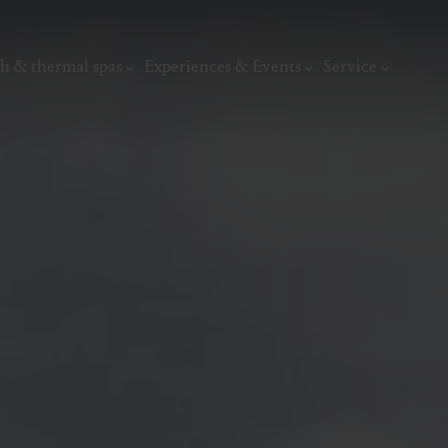
h & thermal spas
Experiences & Events
Service
thermal
Wellness & relaxation
Art, culture &