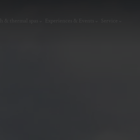
h & thermal spas
Experiences & Events
Service
thermal
Wellness & relaxation
Art, culture &