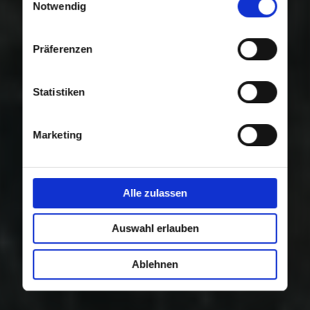
Nutzung der Dienste gesammelt haben.
Notwendig
Präferenzen
Statistiken
Marketing
Alle zulassen
Auswahl erlauben
Ablehnen