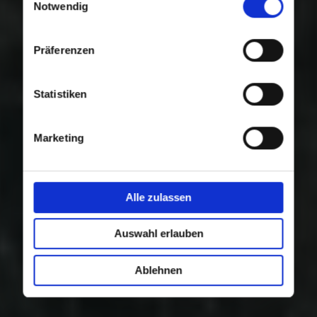
Nutzung der Dienste gesammelt haben.
Notwendig
Präferenzen
Statistiken
Marketing
Alle zulassen
Auswahl erlauben
Ablehnen