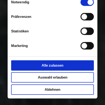
Nutzung der Dienste gesammelt haben.
Notwendig
Präferenzen
Statistiken
Marketing
Alle zulassen
Auswahl erlauben
Ablehnen