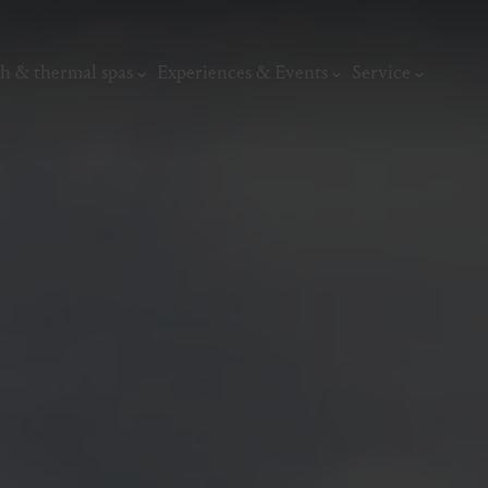
h & thermal spas
Experiences & Events
Service
thermal
Wellness & relaxation
Art, culture &