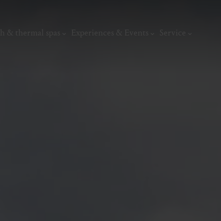
h & thermal spas
Experiences & Events
Service
thermal
Wellness & relaxation
Art, culture &