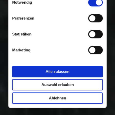
Nutzung der Dienste gesammelt haben.
Notwendig
Präferenzen
Statistiken
Marketing
Alle zulassen
Auswahl erlauben
Ablehnen