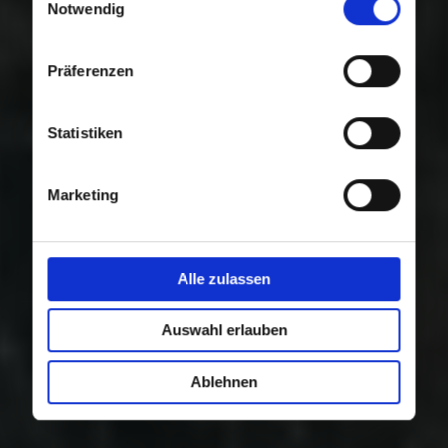
Nutzung der Dienste gesammelt haben.
Notwendig
Präferenzen
Statistiken
Marketing
Alle zulassen
Auswahl erlauben
Ablehnen