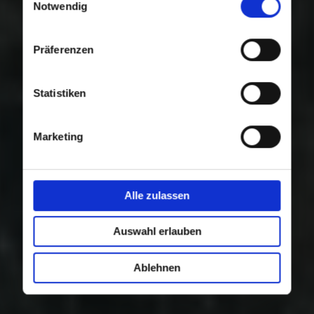
Nutzung der Dienste gesammelt haben.
Notwendig
Präferenzen
Statistiken
Marketing
Alle zulassen
Auswahl erlauben
Ablehnen