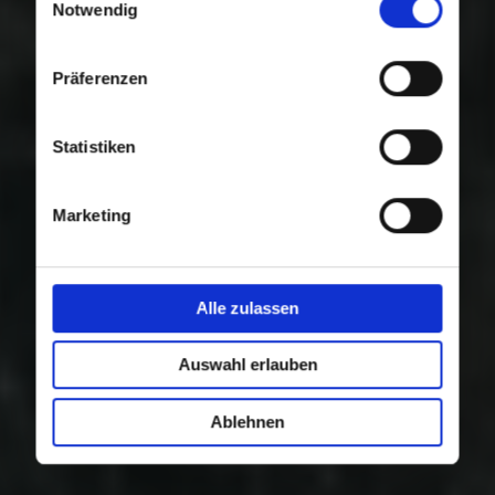
Nutzung der Dienste gesammelt haben.
Notwendig
Präferenzen
Statistiken
Marketing
Alle zulassen
Auswahl erlauben
Ablehnen