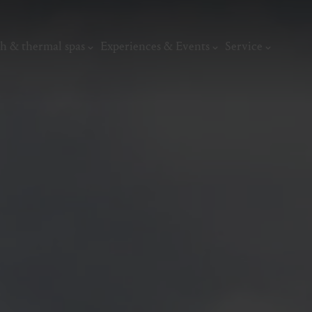
h & thermal spas
Experiences & Events
Service
thermal
Wellness & relaxation
Art, culture &