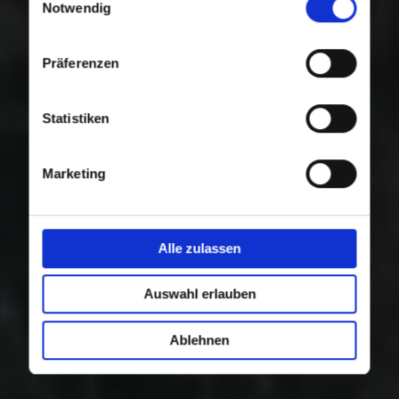
Nutzung der Dienste gesammelt haben.
Notwendig
Präferenzen
Statistiken
Marketing
Alle zulassen
Auswahl erlauben
Ablehnen