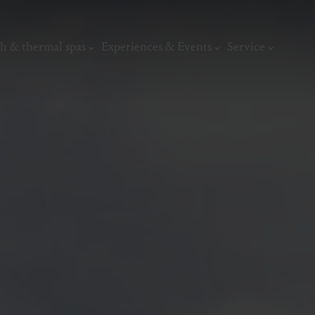
h & thermal spas
Experiences & Events
Service
thermal
Wellness & relaxation
Art, culture &