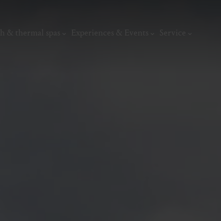
h & thermal spas
Experiences & Events
Service
thermal
Wellness & relaxation
Art, culture &