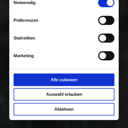
Nutzung der Dienste gesammelt haben.
Notwendig
Präferenzen
Statistiken
Marketing
Alle zulassen
Auswahl erlauben
Ablehnen